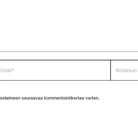
il*
Kotisivun
osoite
än selaimeen seuraavaa kommentointikertaa varten.