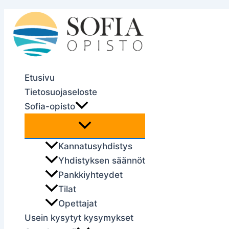
Siirry
sisältöön
Etusivu
Tietosuojaseloste
Sofia-opisto
Kannatusyhdistys
Yhdistyksen säännöt
Pankkiyhteydet
Tilat
Opettajat
Usein kysytyt kysymykset